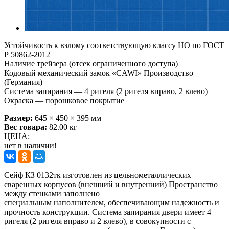
Устойчивость к взлому соответству­ющую классу НО по ГОСТ
Р 50862-2012
Наличие трейзера (отсек ограниченного доступа)
Кодовый механический замок «CAWI» Производство
(Германия)
Система запирания — 4 ригеля (2 ригеля вправо, 2 влево)
Окраска — порошковое покрытие
Размер:
645 × 450 × 395 мм
Вес товара:
82.00 кг
ЦЕНА:
нет в наличии!
Сейф КЗ 0132тк изготовлен из цельнометаллических
сваренных корпусов (внешний и внутренний) Пространство
между стенками заполнено
специальным наполнителем, обеспечивающим надежность и
прочность конструкции. Система запирания двери имеет 4
ригеля (2 ригеля вправо и 2 влево), в совокупности с