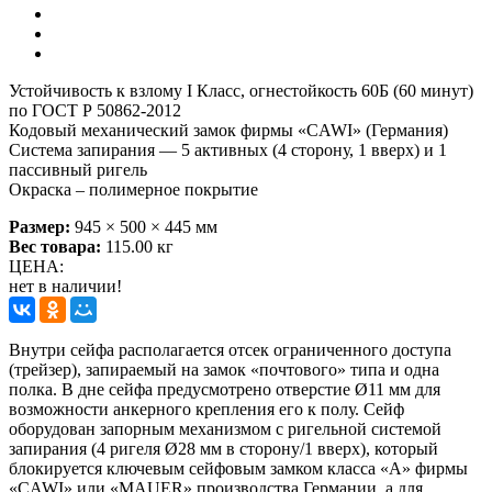
Устойчивость к взлому I Класс, огнестойкость 60Б (60 минут)
по ГОСТ Р 50862-2012
Кодовый механический замок фирмы «CAWI» (Германия)
Система запирания — 5 активных (4 сторону, 1 вверх) и 1
пассивный ригель
Окраска – полимерное покрытие
Размер:
945 × 500 × 445 мм
Вес товара:
115.00 кг
ЦЕНА:
нет в наличии!
Внутри сейфа располагается отсек ограниченного доступа
(трейзер), запираемый на замок «почтового» типа и одна
полка. В дне сейфа предусмотрено отверстие Ø11 мм для
возможности анкерного крепления его к полу. Сейф
оборудован запорным механизмом с ригельной системой
запирания (4 ригеля Ø28 мм в сторону/1 вверх), который
блокируется ключевым сейфовым замком класса «А» фирмы
«CAWI» или «MAUER» производства Германии, а для